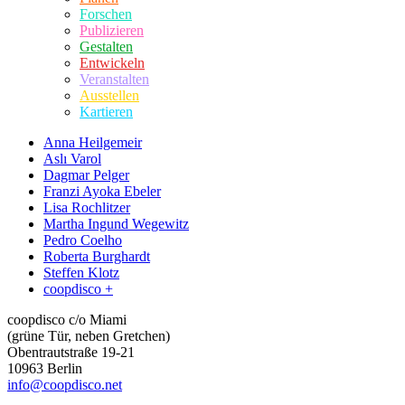
Forschen
Publizieren
Gestalten
Entwickeln
Veranstalten
Ausstellen
Kartieren
Anna Heilgemeir
Aslı Varol
Dagmar Pelger
Franzi Ayoka Ebeler
Lisa Rochlitzer
Martha Ingund Wegewitz
Pedro Coelho
Roberta Burghardt
Steffen Klotz
coopdisco +
coopdisco c/o Miami
(grüne Tür, neben Gretchen)
Obentrautstraße 19-21
10963 Berlin
info@coopdisco.net