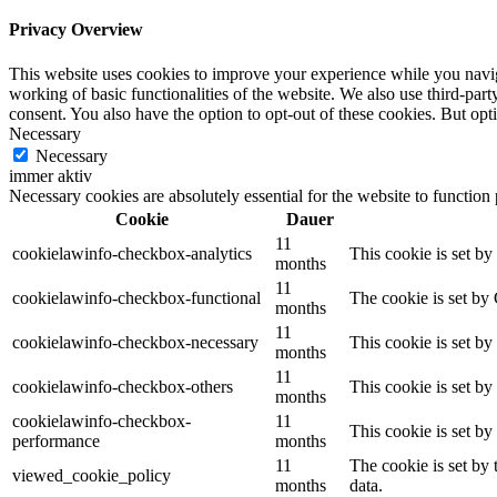
Privacy Overview
This website uses cookies to improve your experience while you navigat
working of basic functionalities of the website. We also use third-pa
consent. You also have the option to opt-out of these cookies. But op
Necessary
Necessary
immer aktiv
Necessary cookies are absolutely essential for the website to function
Cookie
Dauer
11
cookielawinfo-checkbox-analytics
This cookie is set b
months
11
cookielawinfo-checkbox-functional
The cookie is set by
months
11
cookielawinfo-checkbox-necessary
This cookie is set b
months
11
cookielawinfo-checkbox-others
This cookie is set b
months
cookielawinfo-checkbox-
11
This cookie is set b
performance
months
11
The cookie is set by
viewed_cookie_policy
months
data.