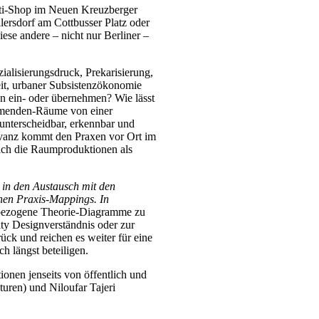
tti-Shop im Neuen Kreuzberger
lersdorf am Cottbusser Platz oder
iese andere – nicht nur Berliner –
ialisierungsdruck, Prekarisierung,
it, urbaner Subsistenzökonomie
n ein- oder übernehmen? Wie lässt
lmenden-Räume von einer
nterscheidbar, erkennbar und
levanz kommt den Praxen vor Ort im
ich die Raumproduktionen als
n in den Austausch mit den
nen Praxis-Mappings. In
sbezogene Theorie-Diagramme zu
ty Designverständnis oder zur
ück und reichen es weiter für eine
h längst beteiligen.
nen jenseits von öffentlich und
turen) und Niloufar Tajeri