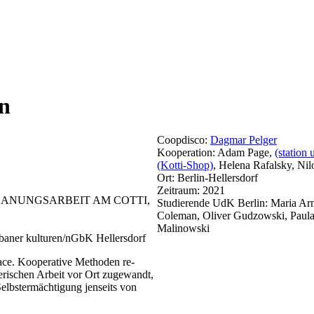
n
Coopdisco:
Dagmar Pelger
Kooperation:
Adam Page
,
(station
(Kotti-Shop)
,
Helena Rafalsky, Nilo
Ort:
Berlin-Hellersdorf
Zeitraum:
2021
ANUNGSARBEIT AM COTTI,
Studierende UdK Berlin:
Maria Arn
Coleman, Oliver Gudzowski, Paula 
Malinowski
rbaner kulturen/nGbK Hellersdorf
ace. Kooperative Methoden re-
erischen Arbeit vor Ort zugewandt,
Selbstermächtigung jenseits von