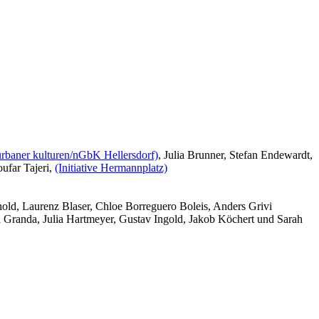
 urbaner kulturen/nGbK Hellersdorf)
,
Julia Brunner, Stefan Endewardt
,
ufar Tajeri
,
(Initiative Hermannplatz)
old, Laurenz Blaser, Chloe Borreguero Boleis, Anders Grivi
Granda, Julia Hartmeyer, Gustav Ingold, Jakob Köchert und Sarah