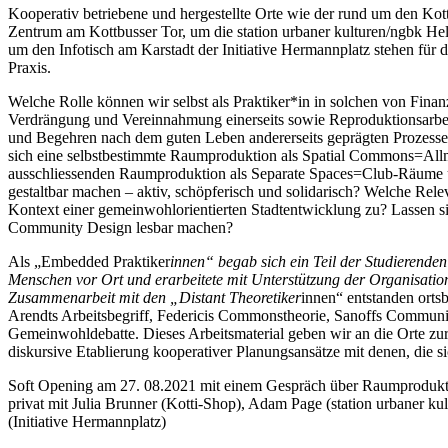
Kooperativ betriebene und hergestellte Orte wie der rund um den Ko
Zentrum am Kottbusser Tor, um die station urbaner kulturen/ngbk Hel
um den Infotisch am Karstadt der Initiative Hermannplatz stehen für d
Praxis.
Welche Rolle können wir selbst als Praktiker*in in solchen von Finanz
Verdrängung und Vereinnahmung einerseits sowie Reproduktionsarbe
und Begehren nach dem guten Leben andererseits geprägten Prozesse
sich eine selbstbestimmte Raumproduktion als Spatial Commons=Al
ausschliessenden Raumproduktion als Separate Spaces=Club-Räume u
gestaltbar machen – aktiv, schöpferisch und solidarisch? Welche Re
Kontext einer gemeinwohlorientierten Stadtentwicklung zu? Lassen s
Community Design lesbar machen?
Als „Embedded Praktiker
innen“ begab sich ein Teil der Studierende
Menschen vor Ort und erarbeitete mit Unterstützung der Organisatio
Zusammenarbeit mit den „Distant Theoretiker
innen“ entstanden ort
Arendts Arbeitsbegriff, Federicis Commonstheorie, Sanoffs Communi
Gemeinwohldebatte. Dieses Arbeitsmaterial geben wir an die Orte zur
diskursive Etablierung kooperativer Planungsansätze mit denen, die sic
Soft Opening am 27. 08.2021 mit einem Gespräch über Raumproduktio
privat mit Julia Brunner (Kotti-Shop), Adam Page (station urbaner kul
(Initiative Hermannplatz)